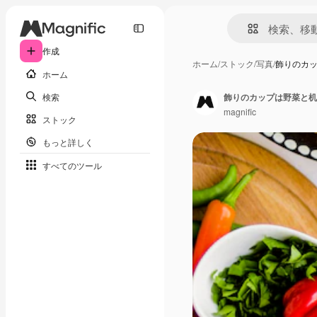
作成
ホーム
/
ストック
/
写真
/
飾りのカ
ホーム
検索
飾りのカップは野菜と机
magnific
ストック
もっと詳しく
すべてのツール