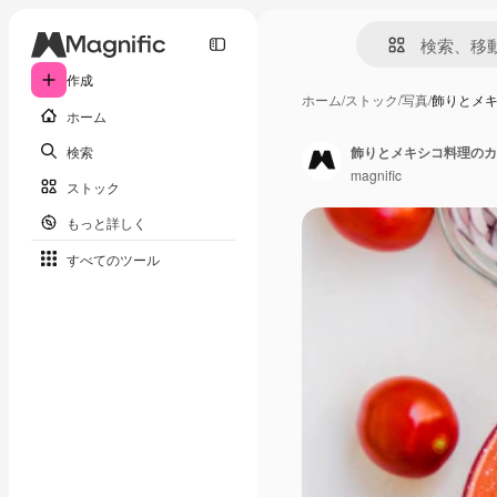
作成
ホーム
/
ストック
/
写真
/
飾りとメ
ホーム
検索
飾りとメキシコ料理のカ
magnific
ストック
もっと詳しく
すべてのツール