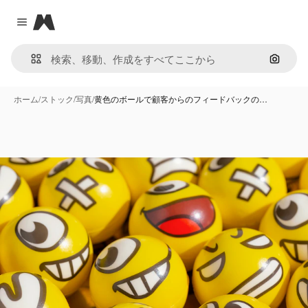
Magnific
Close menu
画像で
ホーム
/
ストック
/
写真
/
黄色のボールで顧客からのフィードバックの…