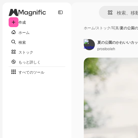
作成
ホーム
/
ストック
/
写真
/
夏の公園
ホーム
検索
夏の公園のかわいいカッ
prostooleh
ストック
もっと詳しく
すべてのツール