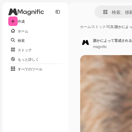
作成
ホーム
/
ストック
/
写真
/
誰かによ
ホーム
検索
誰かによって育成される
magnific
ストック
もっと詳しく
すべてのツール