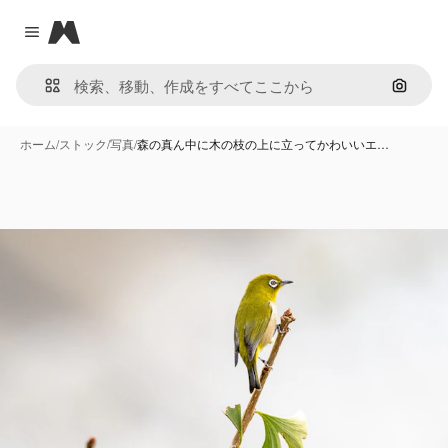
Magnific
Close menu
画像で
ホーム
/
ストック
/
写真
/
森の真ん中に木の枝の上に立ってかわいいエ…