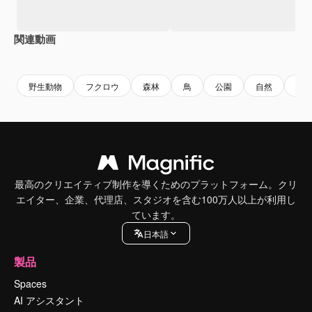
関連動画
Premium
Premium
Premium
Premium
野生動物
フクロウ
森林
鳥
公園
自然
庭
最高のクリエイティブ制作を導くためのプラットフォーム。クリ
エイター、企業、代理店、スタジオを含む100万人以上が利用し
ています。
日本語
製品
Spaces
AI アシスタント