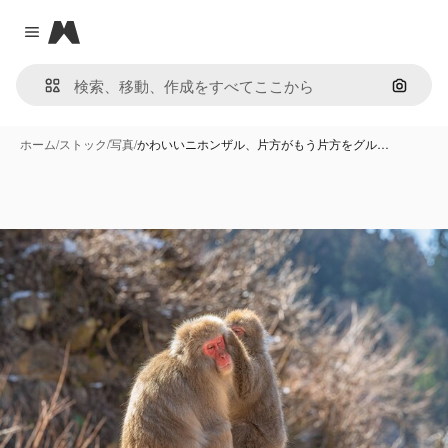
Magnific
Close menu
画像で
ホーム
/
ストック
/
写真
/
かわいいニホンザル、片方がもう片方をグル…