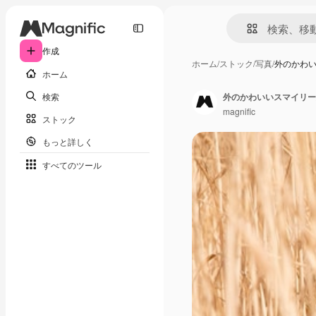
作成
ホーム
/
ストック
/
写真
/
外のかわ
ホーム
検索
外のかわいいスマイリー
magnific
ストック
もっと詳しく
すべてのツール