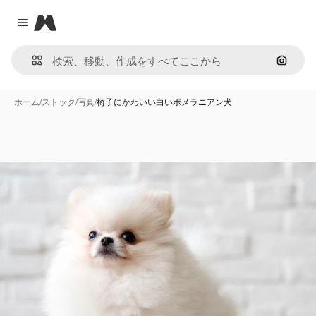
Magnific
Close menu
画像で
ホーム
/
ストック
/
写真
/
椅子にかわいい白いポメラニアン犬