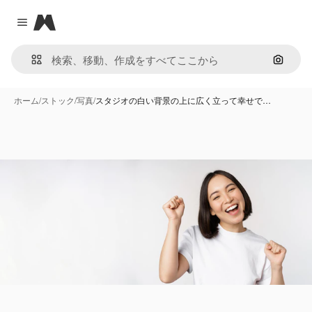
Magnific
Close menu
画像で
ホーム
/
ストック
/
写真
/
スタジオの白い背景の上に広く立って幸せで…