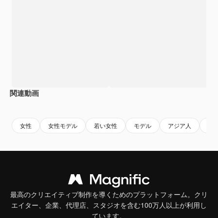
関連動画
Premium
Premium
Premium
Premium
女性
女性モデル
若い女性
モデル
アジア人
女
最高のクリエイティブ制作を導くためのプラットフォーム。クリ
エイター、企業、代理店、スタジオを含む100万人以上が利用し
ています。