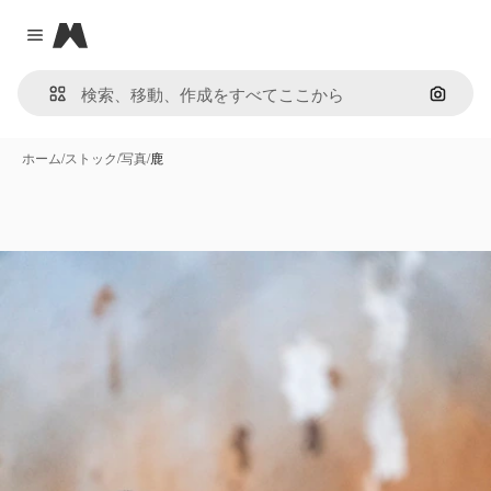
Magnific
Close menu
画像で
ホーム
/
ストック
/
写真
/
鹿