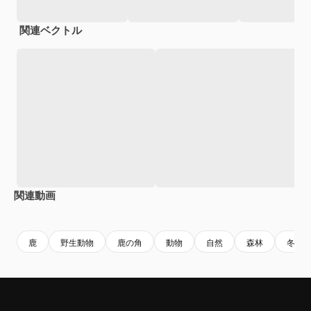
関連ベクトル
関連動画
Premium
Premium
AIによって生成されました。
Premium
Premium
AIによっ
鹿
野生動物
鹿の角
動物
自然
森林
冬