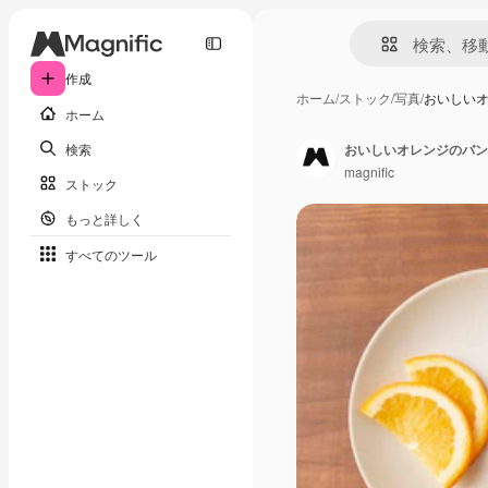
作成
ホーム
/
ストック
/
写真
/
おいしい
ホーム
検索
おいしいオレンジのバン
magnific
ストック
もっと詳しく
すべてのツール