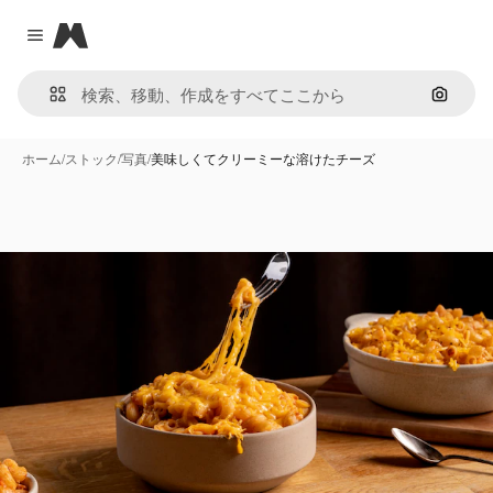
Magnific
Close menu
画像で
ホーム
/
ストック
/
写真
/
美味しくてクリーミーな溶けたチーズ