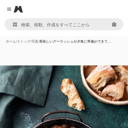
Magnific
Close menu
画像で
ホーム
/
ストック
/
写真
/
美味しいグーラッシュが夕食に準備ができて…