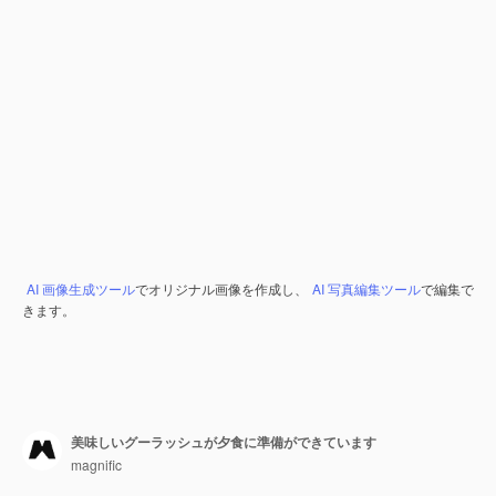
AI 画像生成ツール
でオリジナル画像を作成し、
AI 写真編集ツール
で編集で
きます。
美味しいグーラッシュが夕食に準備ができています
magnific