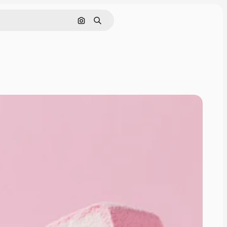
画像で検索
検索