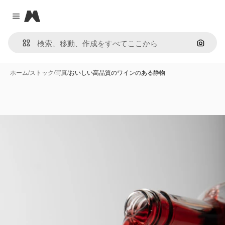
Magnific
Close menu
画像で
ホーム
/
ストック
/
写真
/
おいしい高品質のワインのある静物