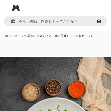
Magnific
Close menu
画像で
ホーム
/
ストック
/
写真
/
じゃがいもと一緒に美味しい自家製カレット…