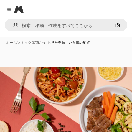
Magnific
Close menu
画像で
ホーム
/
ストック
/
写真
/
上から見た美味しい食事の配置