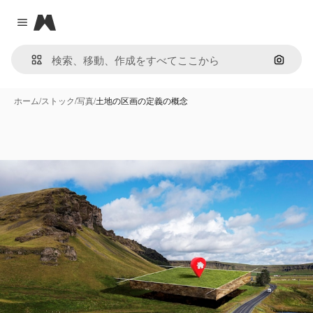
Magnific
Close menu
画像で
ホーム
/
ストック
/
写真
/
土地の区画の定義の概念