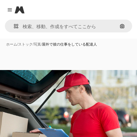
Magnific
Close menu
画像で
ホーム
/
ストック
/
写真
/
屋外で彼の仕事をしている配達人