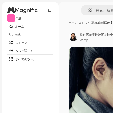
作成
ホーム
/
ストック
/
写真
/
歯科医は
ホーム
検索
歯科医は実験装置を検査
jcomp
ストック
もっと詳しく
すべてのツール