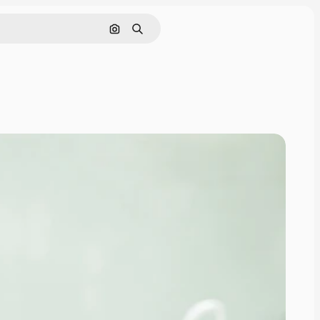
画像で検索
検索