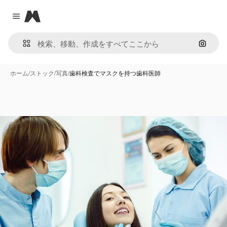
Magnific
Close menu
画像で
ホーム
/
ストック
/
写真
/
歯科検査でマスクを持つ歯科医師