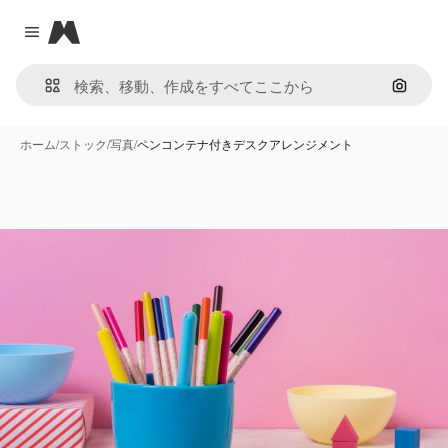
Magnific
Close menu
画像で
ホーム
/
ストック
/
写真
/
ペンコンテナ付きデスクアレンジメント