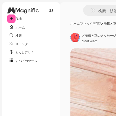
作成
ホーム
/
ストック
/
写真
/
メモ帳と
ホーム
検索
メモ帳と正のメッセージ
creativeart
ストック
もっと詳しく
すべてのツール