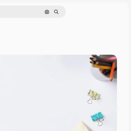
画像で検索
検索