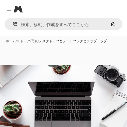
Magnific
Close menu
画像で
ホーム
/
ストック
/
写真
/
デスクトップとノートブックとラップトップ