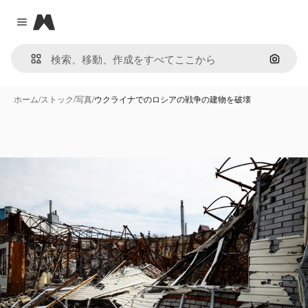
Magnific
Close menu
画像で
ホーム
/
ストック
/
写真
/
ウクライナでのロシアの戦争の建物を破壊