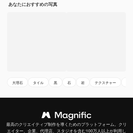
あなたにおすすめの写真
大理石
タイル
黒
石
岩
テクスチャー
ア
最高のクリエイティブ制作を導くためのプラットフォーム。クリ
エイター、企業、代理店、スタジオを含む100万人以上が利用し