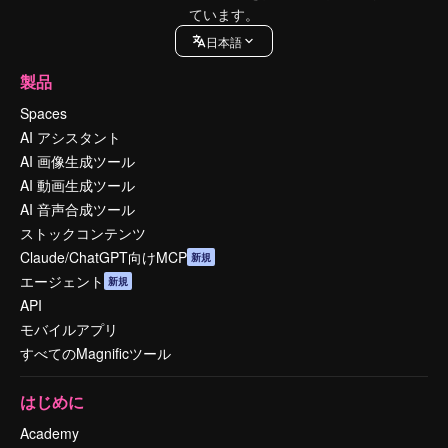
ています。
日本語
製品
Spaces
AI アシスタント
AI 画像生成ツール
AI 動画生成ツール
AI 音声合成ツール
ストックコンテンツ
Claude/ChatGPT向けMCP
新規
エージェント
新規
API
モバイルアプリ
すべてのMagnificツール
はじめに
Academy