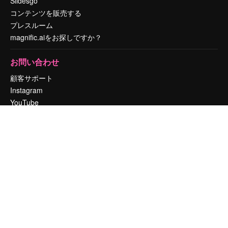
Slidesgo
コンテンツを販売する
プレスルーム
magnific.aiをお探しですか？
お問い合わせ
顧客サポート
Instagram
YouTube
LinkedIn
TikTok
Discord
X
Reddit
Copyright © 2010-
2026
Freepik Company S.L.U.
無断複写・転載を禁じま
す
.