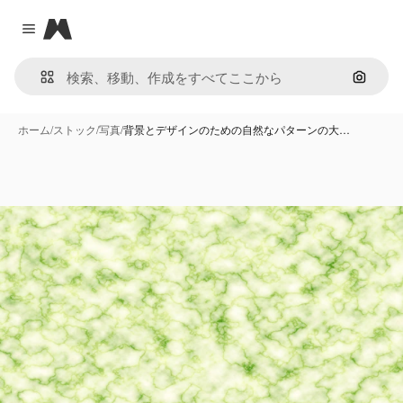
Magnific
Close menu
画像で
ホーム
/
ストック
/
写真
/
背景とデザインのための自然なパターンの大…