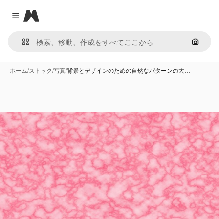
Magnific
Close menu
画像で
ホーム
/
ストック
/
写真
/
背景とデザインのための自然なパターンの大…