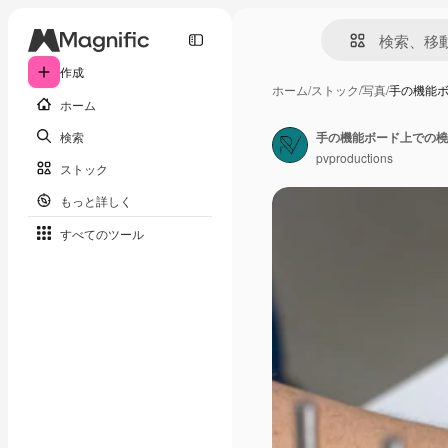
作成
ホーム
/
ストック
/
写真
/
手の機能
ホーム
検索
手の機能ボード上での橈
pvproductions
ストック
もっと詳しく
すべてのツール