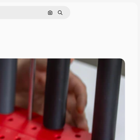
画像で検索
検索