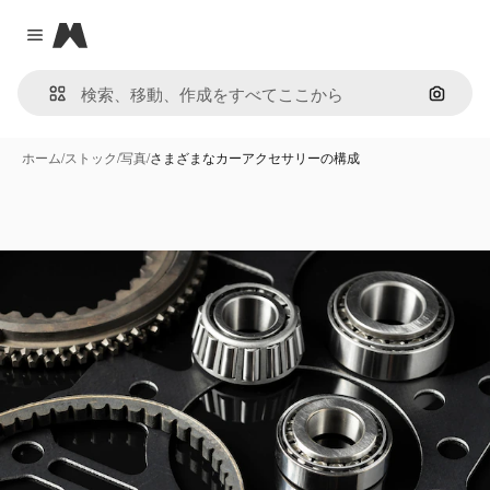
Magnific
Close menu
画像で
ホーム
/
ストック
/
写真
/
さまざまなカーアクセサリーの構成