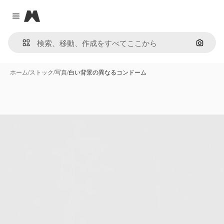
Magnific
Close menu
画像で
ホーム
/
ストック
/
写真
/
白い背景の異なるコンドーム