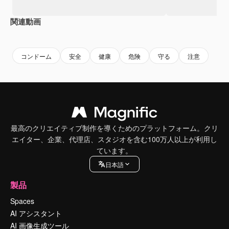
関連動画
Premium
Premium
Premium
Premium
コンドーム
安全
健康
危険
守る
注意
最高のクリエイティブ制作を導くためのプラットフォーム。クリ
エイター、企業、代理店、スタジオを含む100万人以上が利用し
ています。
日本語
製品
Spaces
AI アシスタント
AI 画像生成ツール