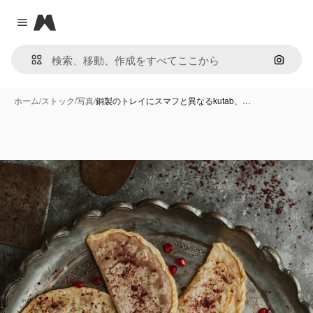
Magnific
Close menu
画像で
ホーム
/
ストック
/
写真
/
銅製のトレイにスマフと異なるkutab、…