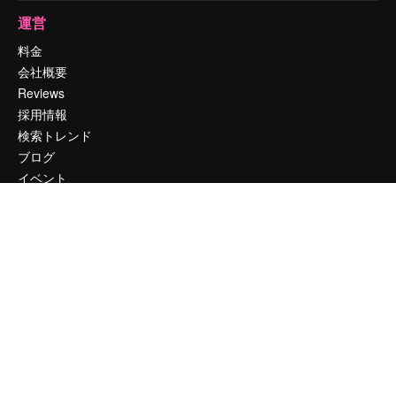
運営
料金
会社概要
Reviews
採用情報
検索トレンド
ブログ
イベント
Slidesgo
コンテンツを販売する
プレスルーム
magnific.aiをお探しですか？
お問い合わせ
顧客サポート
Instagram
YouTube