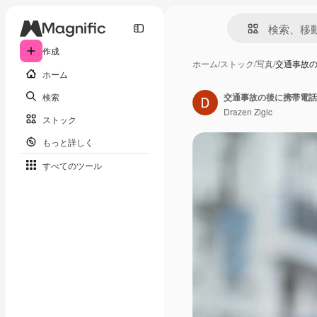
作成
ホーム
/
ストック
/
写真
/
交通事故
ホーム
検索
交通事故の後に携帯電話
Drazen Zigic
ストック
もっと詳しく
すべてのツール