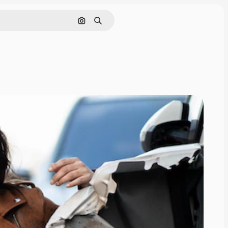
画像で検索
検索