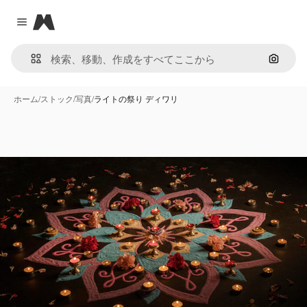
Magnific
Close menu
画像で
ホーム
/
ストック
/
写真
/
ライトの祭り ディワリ