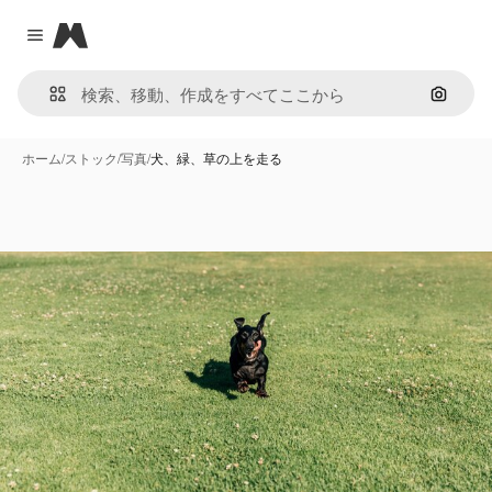
Magnific
Close menu
画像で
ホーム
/
ストック
/
写真
/
犬、緑、草の上を走る