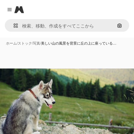
Magnific
Close menu
画像で
ホーム
/
ストック
/
写真
/
美しい山の風景を背景に丘の上に座っている…