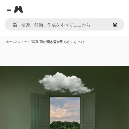
Magnific
Close menu
画像で
ホーム
/
ストック
/
写真
/
扉が開き森が明らかになった