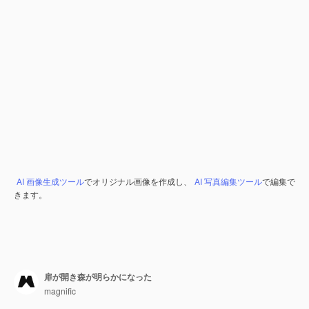
AI 画像生成ツール
でオリジナル画像を作成し、
AI 写真編集ツール
で編集で
きます。
扉が開き森が明らかになった
magnific