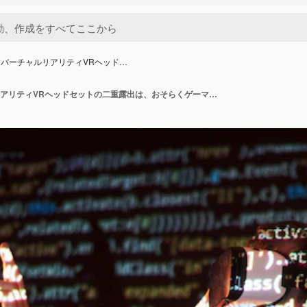
バーチャルリアリティVRヘッド…
白人男性とバーチャルリアリティVRヘッドセットの二重露出は、おそらくゲーマーまたはハッカーがコードを安全なネットワークまたはサーバーにコード行で解読していることです。