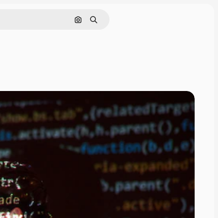
画像で検索
検索