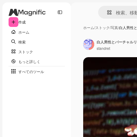
作成
ホーム
/
ストック
/
写真
/
白人男性と
ホーム
検索
standret
ストック
もっと詳しく
すべてのツール