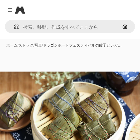
Magnific
Close menu
画像で
ホーム
/
ストック
/
写真
/
ドラゴンボートフェスティバルの餃子とレガ…