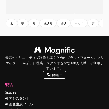
水
夢
紫
壁紙紫
壁紙
ベッド
雲
clou
最高のクリエイティブ制作を導くためのプラットフォーム。クリ
エイター、企業、代理店、スタジオを含む100万人以上が利用し
ています。
日本語
製品
Spaces
AI アシスタント
AI 画像生成ツール