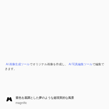
AI 画像生成ツール
でオリジナル画像を作成し、
AI 写真編集ツール
で編集で
きます。
紫色を基調とした夢のような超現実的な風景
magnific