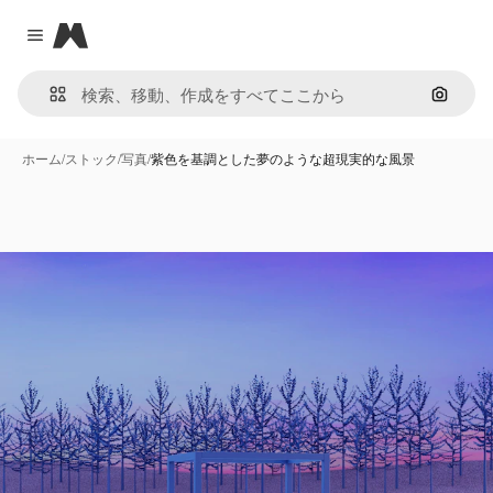
Magnific
Close menu
画像で
ホーム
/
ストック
/
写真
/
紫色を基調とした夢のような超現実的な風景