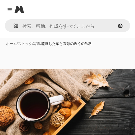
Magnific
Close menu
画像で
ホーム
/
ストック
/
写真
/
乾燥した葉と衣類の近くの飲料