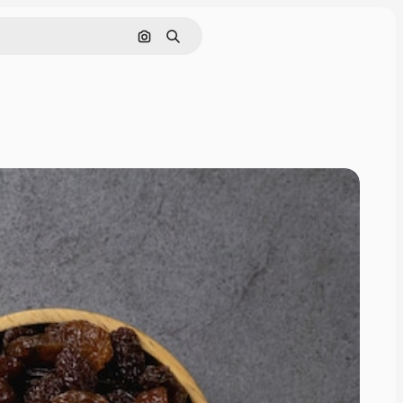
画像で検索
検索