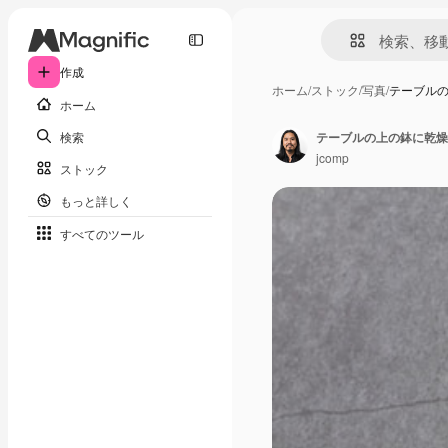
作成
ホーム
/
ストック
/
写真
/
テーブル
ホーム
検索
テーブルの上の鉢に乾燥
jcomp
ストック
もっと詳しく
すべてのツール