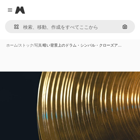
Magnific
Close menu
画像で
ホーム
/
ストック
/
写真
/
暗い背景上のドラム・シンバル・クローズア…