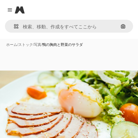
Magnific
Close menu
画像で
ホーム
/
ストック
/
写真
/
鴨の胸肉と野菜のサラダ