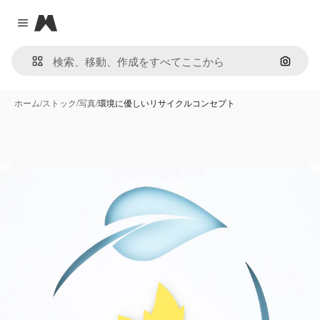
Magnific
Close menu
画像で
ホーム
/
ストック
/
写真
/
環境に優しいリサイクルコンセプト