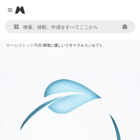
Magnific
Close menu
画像で
ホーム
/
ストック
/
写真
/
環境に優しいリサイクルコンセプト