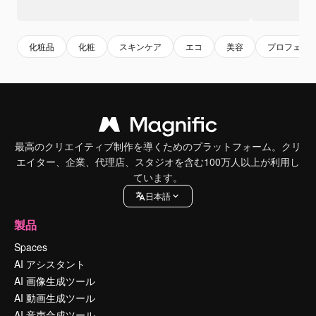
化粧品
化粧
スキンケア
エコ
美容
プロフェッ
最高のクリエイティブ制作を導くためのプラットフォーム。クリ
エイター、企業、代理店、スタジオを含む100万人以上が利用し
ています。
日本語
製品
Spaces
AI アシスタント
AI 画像生成ツール
AI 動画生成ツール
AI 音声合成ツール