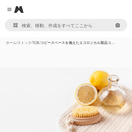
Magnific
Close menu
画像で
ホーム
/
ストック
/
写真
/
コピースペースを備えたエコロジカル製品コ…