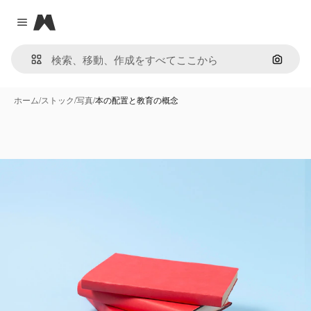
Magnific
Close menu
画像で
ホーム
/
ストック
/
写真
/
本の配置と教育の概念