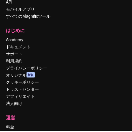
API
モバイルアプリ
すべてのMagnificツール
はじめに
Academy
ドキュメント
サポート
利用規約
プライバシーポリシー
オリジナル
新規
クッキーポリシー
トラストセンター
アフィリエイト
法人向け
運営
料金