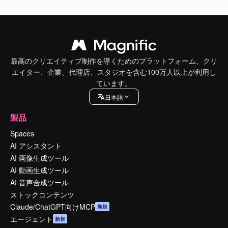
最高のクリエイティブ制作を導くためのプラットフォーム。クリ
エイター、企業、代理店、スタジオを含む100万人以上が利用し
ています。
日本語
製品
Spaces
AI アシスタント
AI 画像生成ツール
AI 動画生成ツール
AI 音声合成ツール
ストックコンテンツ
Claude/ChatGPT向けMCP
新規
エージェント
新規